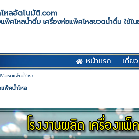
โหลอัตโนมัติ.com
แพ็คโหลน้ำดื่ม เครื่องห่อแพ็คโหลขวดน้ำดื่ม ใช้
หน้าแรก
เกี่ย
ฟิล์มหดแพ็คน้ำโหล
ดแพ็คน้ำโหล